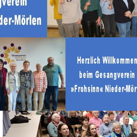
Projektchor 2026 – Love. Music.
Mitsingen beim Konzert am 17.10.2026
Der Projektchor 2026 lädt alle ein, die Freude am Singen habe
Gemeinsam mit dem Blasorchester der Freiwilligen Feuerwehr N
Konzertprogramm zwischen Klassik, Pop und emotionalen Ch
Ziel ist das Konzert
„Love. Music.“ am 17. Oktober 2026
.