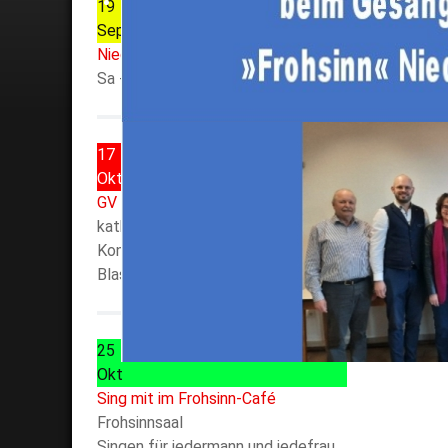
19
Sep
Nieder-Mörler Kerb
Sa - Mo Frauenwaldhalle
17
Okt
GV Frohsinn - Jahreskonzert
kath. Kirche Nieder-Mörlen
Konzert in Kooperation mit
Blasorchester FF NM
25
Okt
Sing mit im Frohsinn-Café
Frohsinnsaal
Singen für jedermann und jedefrau