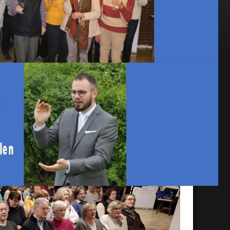
n – mit oder ohne Chorerfahrung.
ieder-Mörlen entsteht ein vielseitiges
ormomenten.