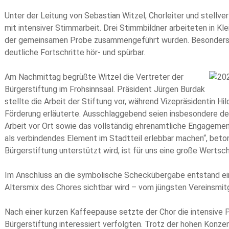
Unter der Leitung von Sebastian Witzel, Chorleiter und stellve
mit intensiver Stimmarbeit. Drei Stimmbildner arbeiteten in Kl
der gemeinsamen Probe zusammengeführt wurden. Besonders 
deutliche Fortschritte hör- und spürbar.
Am Nachmittag begrüßte Witzel die Vertreter der
Bürgerstiftung im Frohsinnsaal. Präsident Jürgen Burdak
stellte die Arbeit der Stiftung vor, während Vizepräsidentin 
Förderung erläuterte. Ausschlaggebend seien insbesondere der
Arbeit vor Ort sowie das vollständig ehrenamtliche Engageme
als verbindendes Element im Stadtteil erlebbar machen“, beton
Bürgerstiftung unterstützt wird, ist für uns eine große Wertsc
Im Anschluss an die symbolische Scheckübergabe entstand ei
Altersmix des Chores sichtbar wird – vom jüngsten Vereinsmitg
Nach einer kurzen Kaffeepause setzte der Chor die intensive Pr
Bürgerstiftung interessiert verfolgten. Trotz der hohen Konz