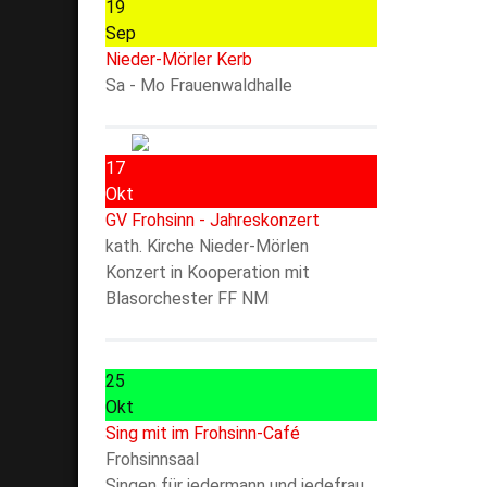
19
Sep
Nieder-Mörler Kerb
Sa - Mo Frauenwaldhalle
17
Okt
GV Frohsinn - Jahreskonzert
kath. Kirche Nieder-Mörlen
Konzert in Kooperation mit
Blasorchester FF NM
25
Okt
Sing mit im Frohsinn-Café
Frohsinnsaal
Singen für jedermann und jedefrau