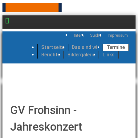
Intern
Suche
Impressum
Startseite
Das sind wir
Termine
Berichte
Bildergalerie
Links
GV Frohsinn -
Jahreskonzert